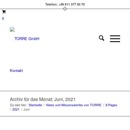
Telefon: +49 911 377 50 70
0
Kontakt
Archiv für das Monat: Juni, 2021
Du bist hier:
Startseite
/
News und Wissenswertes von TORRE
/
X-Pages
/
2021
/
Juni