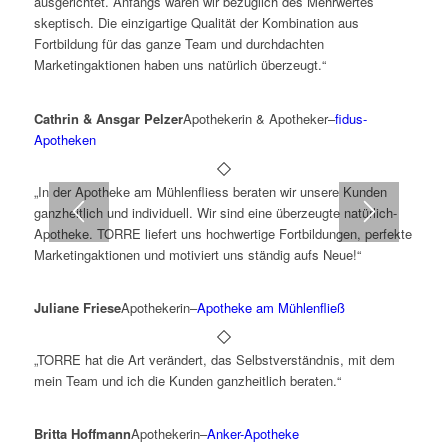
ausgerichtet. Anfangs waren wir bezüglich des Mehrwertes
skeptisch. Die einzigartige Qualität der Kombination aus
Fortbildung für das ganze Team und durchdachten
Marketingaktionen haben uns natürlich überzeugt.“
Cathrin & Ansgar Pelzer
Apothekerin & Apotheker
–
fidus-
Apotheken
„In der Apotheke am Mühlenfliess beraten wir unsere Kunden
ganzheitlich und individuell. Wir sind eine überzeugte natürlich-
Apotheke. TORRE liefert uns hochwertige Fortbildungen, perfekte
Marketingaktionen und motiviert uns ständig aufs Neue!“
Juliane Friese
Apothekerin
–
Apotheke am Mühlenfließ
„TORRE hat die Art verändert, das Selbstverständnis, mit dem
mein Team und ich die Kunden ganzheitlich beraten.“
Britta Hoffmann
Apothekerin
–
Anker-Apotheke