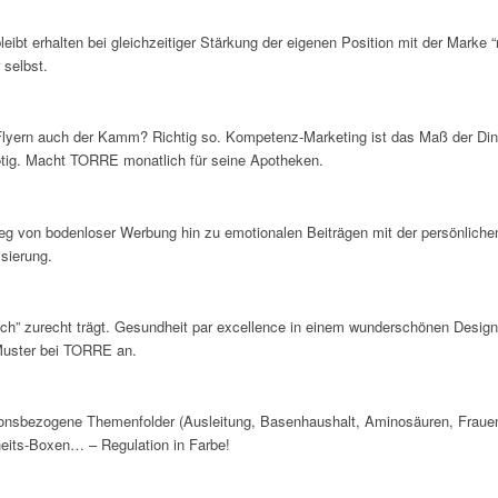
bleibt erhalten bei gleichzeitiger Stärkung der eigenen Position mit der Marke “
 selbst.
s-Flyern auch der Kamm? Richtig so. Kompetenz-Marketing ist das Maß der Din
ötig. Macht TORRE monatlich für seine Apotheken.
g von bodenloser Werbung hin zu emotionalen Beiträgen mit der persönli
isierung.
ich” zurecht trägt. Gesundheit par excellence in einem wunderschönen Desig
Muster bei TORRE an.
ationsbezogene Themenfolder (Ausleitung, Basenhaushalt, Aminosäuren, Fraue
its-Boxen… – Regulation in Farbe!