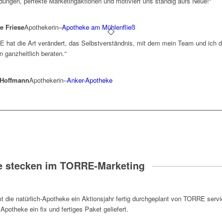
ldungen, perfekte Marketingaktionen und motiviert uns ständig aufs Neue!“
e Friese
Apothekerin
–
Apotheke am Mühlenfließ
 hat die Art verändert, das Selbstverständnis, mit dem mein Team und ich d
 ganzheitlich beraten.“
a Hoffmann
Apothekerin
–
Anker-Apotheke
 stecken im TORRE-Marketing
ie natürlich-Apotheke ein Aktionsjahr fertig durchgeplant von TORRE servi
potheke ein fix und fertiges Paket geliefert.