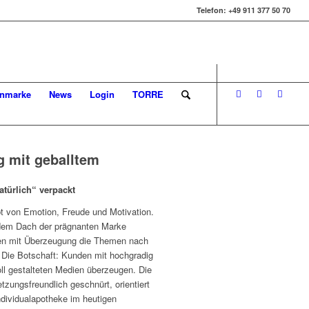
Telefon: +49 911 377 50 70
enmarke
News
Login
TORRE
 mit geballtem
atürlich“ verpackt
t von Emotion, Freude und Motivation.
 dem Dach der prägnanten Marke
n mit Überzeugung die Themen nach
 Die Botschaft: Kunden mit hochgradig
oll gestalteten Medien überzeugen. Die
zungsfreundlich geschnürt, orientiert
dividualapotheke im heutigen