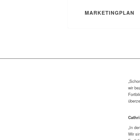
MARKETINGPLAN
„Schon
wir be
Fortbi
überze
Cathr
„In de
Wir si