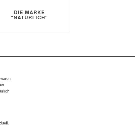
DIE MARKE
"NATÜRLICH"
 waren
aus
ürlich
duell.