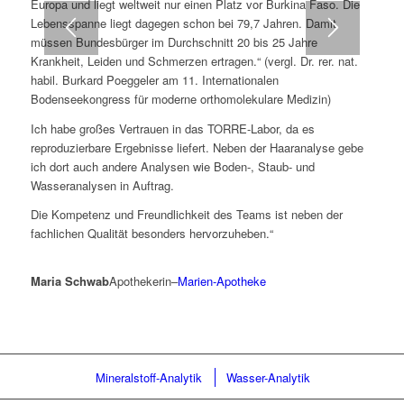
Europa und liegt weltweit nur einen Platz vor Burkina Faso. Die
Lebensspanne liegt dagegen schon bei 79,7 Jahren. Damit
müssen Bundesbürger im Durchschnitt 20 bis 25 Jahre
Krankheit, Leiden und Schmerzen ertragen.“ (vergl. Dr. rer. nat.
habil. Burkard Poeggeler am 11. Internationalen
Bodenseekongress für moderne orthomolekulare Medizin)
Ich habe großes Vertrauen in das TORRE-Labor, da es
reproduzierbare Ergebnisse liefert. Neben der Haaranalyse gebe
ich dort auch andere Analysen wie Boden-, Staub- und
Wasseranalysen in Auftrag.
Die Kompetenz und Freundlichkeit des Teams ist neben der
fachlichen Qualität besonders hervorzuheben.“
Maria Schwab
Apothekerin
–
Marien-Apotheke
Mineralstoff-Analytik
Wasser-Analytik