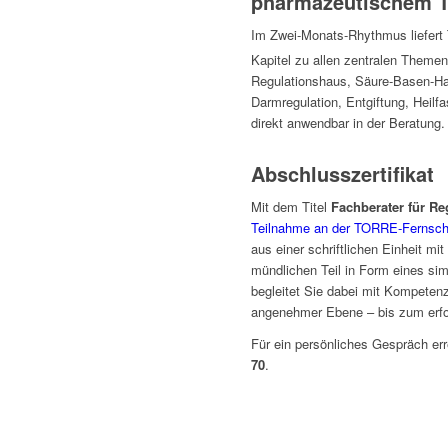
pharmazeutischem T
Im Zwei-Monats-Rhythmus liefert
Kapitel zu allen zentralen Theme
Regulationshaus, Säure-Basen-Ha
Darmregulation, Entgiftung, Heilfa
direkt anwendbar in der Beratung.
Abschlusszertifikat
Mit dem Titel
Fachberater für R
Teilnahme an der TORRE-Fernsch
aus einer schriftlichen Einheit m
mündlichen Teil in Form eines s
begleitet Sie dabei mit Kompeten
angenehmer Ebene – bis zum erfo
Für ein persönliches Gespräch er
70
.