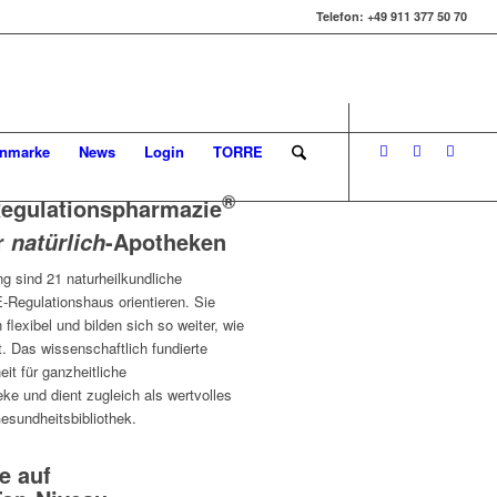
Telefon: +49 911 377 50 70
enmarke
News
Login
TORRE
®
 Regulationspharmazie
r
-Apotheken
natürlich
g sind 21 naturheilkundliche
-Regulationshaus orientieren. Sie
flexibel und bilden sich so weiter, wie
t. Das wissenschaftlich fundierte
it für ganzheitliche
ke und dient zugleich als wertvolles
esundheitsbibliothek.
e auf