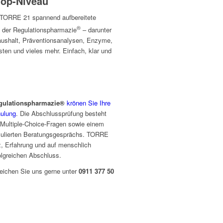
op-Niveau
 TORRE 21 spannend aufbereitete
®
n der Regulationspharmazie
– darunter
ushalt, Präventionsanalysen, Enzyme,
sten und vieles mehr. Einfach, klar und
egulationspharmazie®
krönen Sie Ihre
ulung
. Die Abschlussprüfung besteht
it Multiple-Choice-Fragen sowie einem
imulierten Beratungsgesprächs. TORRE
z, Erfahrung und auf menschlich
lgreichen Abschluss.
reichen Sie uns gerne unter
0911 377 50