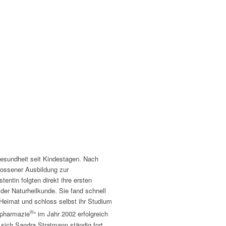
Gesundheit seit Kindestagen. Nach
lossener Ausbildung zur
entin folgten direkt ihre ersten
 der Naturheilkunde. Sie fand schnell
 Heimat und schloss selbst ihr Studium
®
spharmazie
“ im Jahr 2002 erfolgreich
 sich Sandra Stratmann ständig fort,