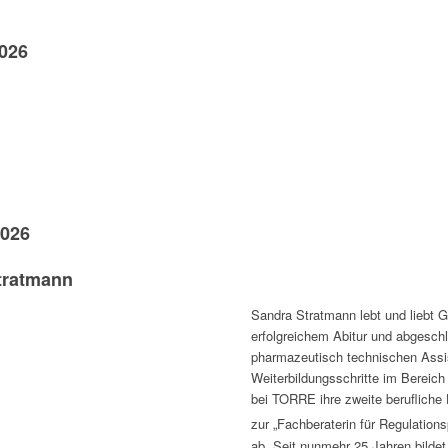
2026
2026
Stratmann
Sandra Stratmann lebt und liebt 
erfolgreichem Abitur und abgesch
pharmazeutisch technischen Assist
Weiterbildungsschritte im Bereich
bei TORRE ihre zweite berufliche
zur „Fachberaterin für Regulation
ab. Seit nunmehr 25 Jahren bildet