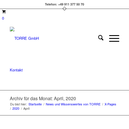
Telefon: +49 911 377 50 70
0
Kontakt
Archiv für das Monat: April, 2020
Du bist hier:
Startseite
/
News und Wissenswertes von TORRE
/
X-Pages
/
2020
/
April