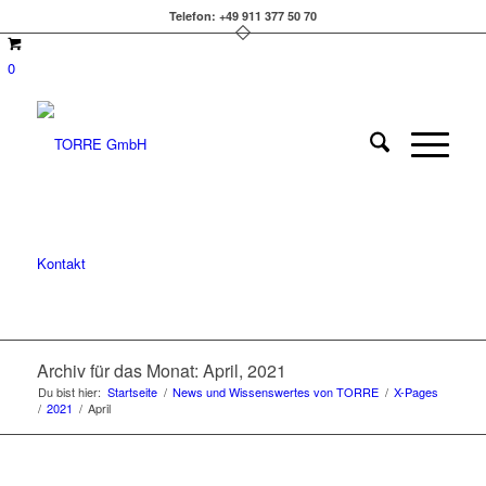
Telefon: +49 911 377 50 70
0
Kontakt
Archiv für das Monat: April, 2021
Du bist hier:
Startseite
/
News und Wissenswertes von TORRE
/
X-Pages
/
2021
/
April