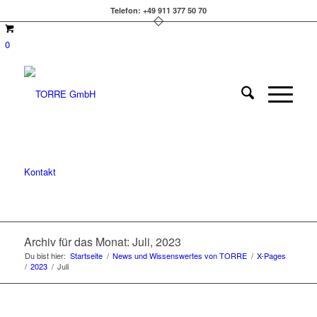
Telefon: +49 911 377 50 70
0
Kontakt
Archiv für das Monat: Juli, 2023
Du bist hier:
Startseite
/
News und Wissenswertes von TORRE
/
X-Pages
/
2023
/
Juli