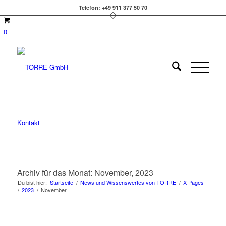
Telefon: +49 911 377 50 70
0
Kontakt
Archiv für das Monat: November, 2023
Du bist hier:
Startseite
/
News und Wissenswertes von TORRE
/
X-Pages
/
2023
/
November